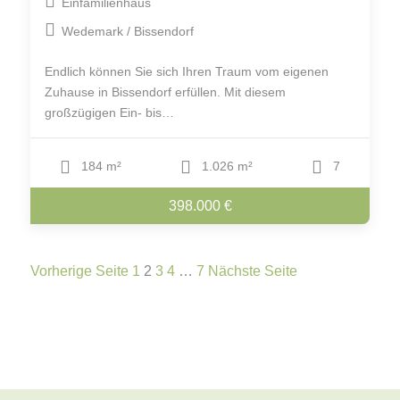
Einfamilienhaus
Wedemark / Bissendorf
Endlich können Sie sich Ihren Traum vom eigenen
Zuhause in Bissendorf erfüllen. Mit diesem
großzügigen Ein- bis…
184 m²
1.026 m²
7
398.000 €
Vorherige Seite
1
2
3
4
…
7
Nächste Seite