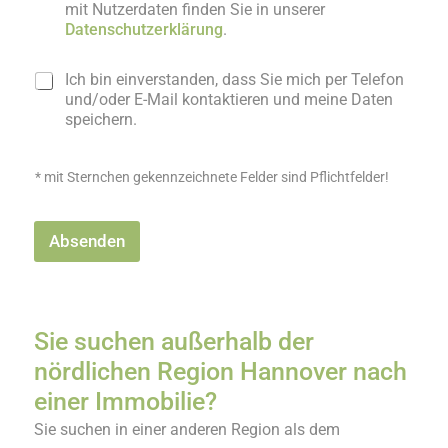
mit Nutzerdaten finden Sie in unserer
Datenschutzerklärung
.
D
Ich bin einverstanden, dass Sie mich per Telefon
a
und/oder E-Mail kontaktieren und meine Daten
t
speichern.
e
n
s
* mit Sternchen gekennzeichnete Felder sind Pflichtfelder!
c
h
u
Absenden
t
z
*
Sie suchen außerhalb der
nördlichen Region Hannover nach
einer Immobilie?
Sie suchen in einer anderen Region als dem