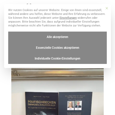
Mit dies
Wir nutzen Cookies auf unserer Website. Einige von ihnen sind essenziell,
Datenschutzeinstellungen
Kontakt
während andere uns helfen, diese Website und Ihre Erfahrung zu verbessern.
Sie können Ihre Auswahl jederzeit unter
Einstellungen
widerrufen oder
anpassen.
Bitte beachten Sie, dass aufgrund individueller Einstellungen
möglicherweise nicht alle Funktionen der Website zur Verfügung stehen.
Alle akzeptieren
Haifischbecken
Essenzielle Cookies akzeptieren
Immobilienverkauf
Individuelle Cookie-Einstellungen